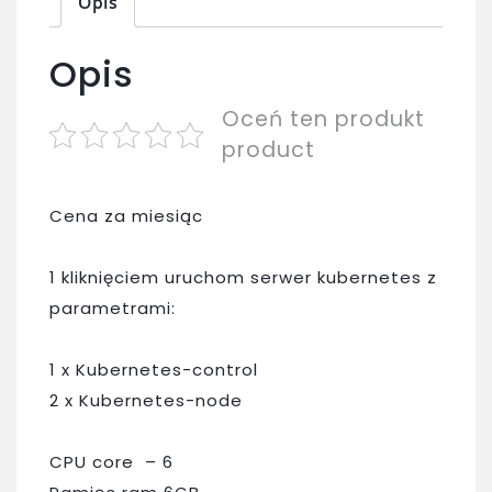
Opis
3xCumulo
VPS
Opis
Oceń ten produkt
product
Cena za miesiąc
1 kliknięciem uruchom serwer kubernetes z
parametrami:
1 x Kubernetes-control
2 x Kubernetes-node
CPU core – 6